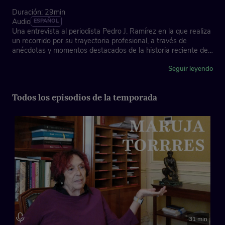
Duración: 29min
Audio
ESPAÑOL
Una entrevista al periodista Pedro J. Ramírez en la que realiza
un recorrido por su trayectoria profesional, a través de
anécdotas y momentos destacados de la historia reciente de
nuestro país.
Seguir leyendo
Asociación de la Prensa de Madrid, con la colaboración de
Fundación "la Caixa"
Todos los episodios de la temporada
Ficha técnica
Dirección: José Antonio Piñero
Coordinación e imagen: Xose Martín
Locución cabecera: Juan Ochoa
Música instrumental: Laura Mondéjar
31 min