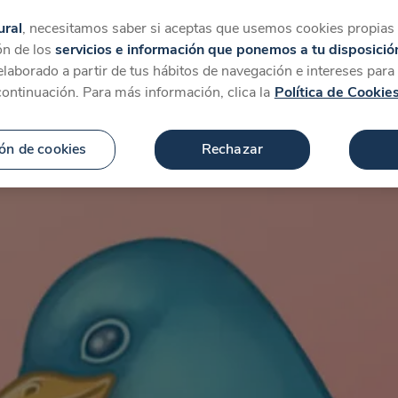
tegorías
Favoritos
Más
ural
, necesitamos saber si aceptas que usemos cookies propias y
ón de los
servicios e información que ponemos a tu disposició
 elaborado a partir de tus hábitos de navegación e intereses par
continuación. Para más información, clica la
Política de Cookie
ón de cookies
Rechazar