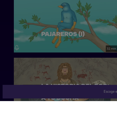
32 min
Escoge e
38 min