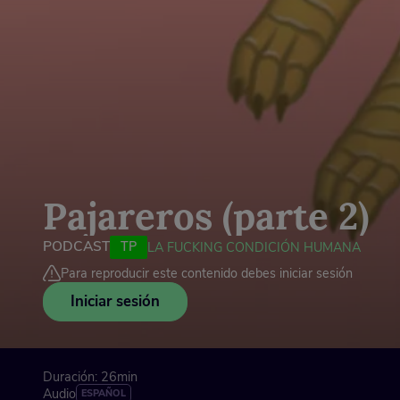
Pajareros (parte 2)
PODCAST
TP
LA FUCKING CONDICIÓN HUMANA
Para reproducir este contenido debes iniciar sesión
Iniciar sesión
Duración: 26min
Audio
ESPAÑOL