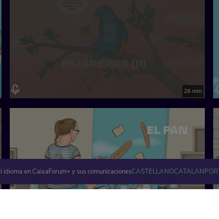
26 min
l idioma en CaixaForum+ y sus comunicaciones
CASTELLANO
CATALÁN
POR
33 min