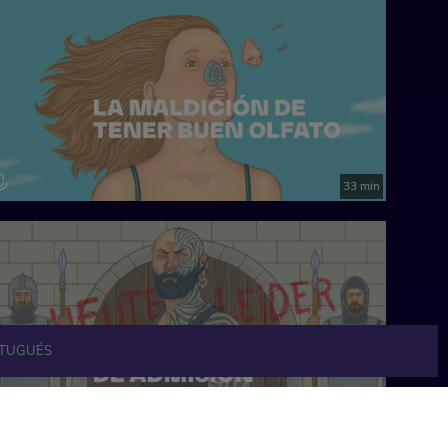
33 min
TUGUÉS
41 min