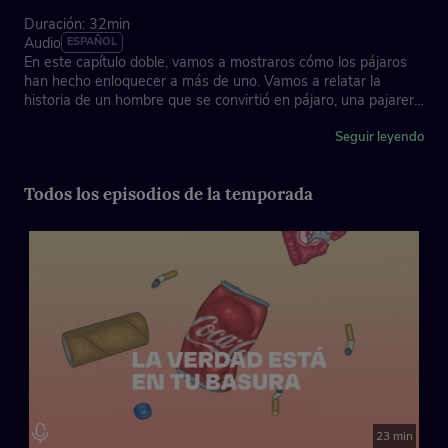
Duración: 32min
Audio
ESPAÑOL
En este capítulo doble, vamos a mostraros cómo los pájaros
han hecho enloquecer a más de uno. Vamos a relatar la
historia de un hombre que se convirtió en pájaro, una pajarera
que mezcla activismo y meditación con pájaros y un pajarero
que ha recurrido a los pájaros para curar heridas de guerra.
Seguir leyendo
Creado por: El Extraordinario
Todos los episodios de la temporada
23 min