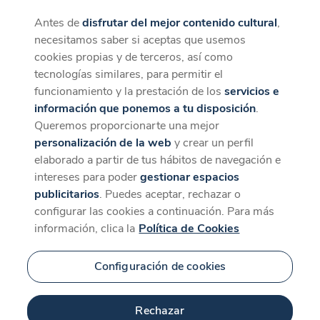
Antes de
disfrutar del mejor contenido cultural
,
CaixaForum+
Descargar
necesitamos saber si aceptas que usemos
La mejor experiencia desde la App
cookies propias y de terceros, así como
Contenido relacionado
tecnologías similares, para permitir el
para 'Cor meu al món'
funcionamiento y la prestación de los
servicios e
información que ponemos a tu disposición
.
Queremos proporcionarte una mejor
personalización de la web
y crear un perfil
elaborado a partir de tus hábitos de navegación e
intereses para poder
gestionar espacios
publicitarios
. Puedes aceptar, rechazar o
configurar las cookies a continuación. Para más
información, clica la
Política de Cookies
Configuración de cookies
Rechazar