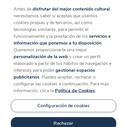
Antes de
disfrutar del mejor contenido cultural
,
CaixaForum+
Descargar
necesitamos saber si aceptas que usemos
La mejor experiencia desde la App
cookies propias y de terceros, así como
Contenido relacionado
tecnologías similares, para permitir el
para 'Bailarines
funcionamiento y la prestación de los
servicios e
información que ponemos a tu disposición
.
fotosintéticos'
Queremos proporcionarte una mejor
personalización de la web
y crear un perfil
elaborado a partir de tus hábitos de navegación e
intereses para poder
gestionar espacios
publicitarios
. Puedes aceptar, rechazar o
configurar las cookies a continuación. Para más
información, clica la
Política de Cookies
Configuración de cookies
73 min
Rechazar