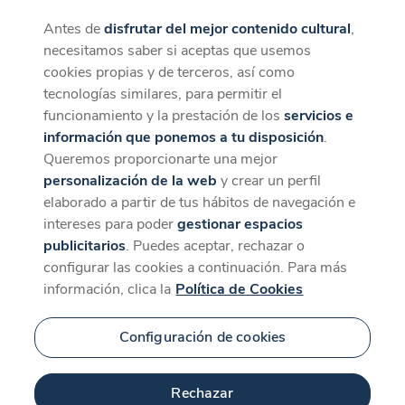
Antes de
disfrutar del mejor contenido cultural
,
CaixaForum+
Descargar
necesitamos saber si aceptas que usemos
La mejor experiencia desde la App
cookies propias y de terceros, así como
Contenido relacionado
tecnologías similares, para permitir el
para 'De Goya a
funcionamiento y la prestación de los
servicios e
información que ponemos a tu disposición
.
Buñuel: elogio de la
Queremos proporcionarte una mejor
personalización de la web
y crear un perfil
radicalidad'
elaborado a partir de tus hábitos de navegación e
intereses para poder
gestionar espacios
publicitarios
. Puedes aceptar, rechazar o
configurar las cookies a continuación. Para más
información, clica la
Política de Cookies
Configuración de cookies
Rechazar