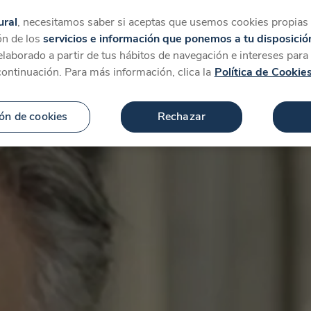
tegorías
Favoritos
Más
ural
, necesitamos saber si aceptas que usemos cookies propias y
ón de los
servicios e información que ponemos a tu disposició
 elaborado a partir de tus hábitos de navegación e intereses par
continuación. Para más información, clica la
Política de Cookie
ón de cookies
Rechazar