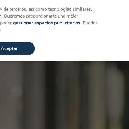
Iniciar sesión
Crear cuenta
 de terceros, así como tecnologías similares,
n
. Queremos proporcionarte una mejor
a poder
gestionar espacios publicitarios
. Puedes
s
Aceptar