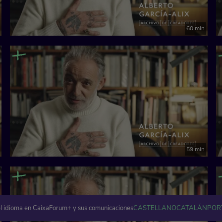
60 min
59 min
l idioma en CaixaForum+ y sus comunicaciones
CASTELLANO
CATALÁN
POR