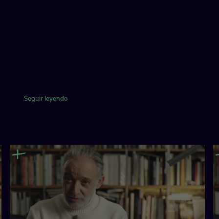
Seguir leyendo
ransmitir el legado
ineastas, escritores,
pia imagen y con sus