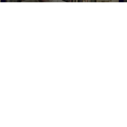
61 min
53 min