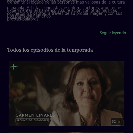
transmitir el legado de las personas más valiosas de la cultura
española. Artistas, cineastas, escritores, actores, arquitectos,
Experimentar: el flamenco y su relación con otras músicas
cocineros o filósofos, a través de su propia imagen y con sus
Los palos del flamenco
España, 2022
propias palabras.
Un disco histórico: ‘Antología de la mujer en el cante’
Seguir leyendo
Todos los episodios de la temporada
62 min