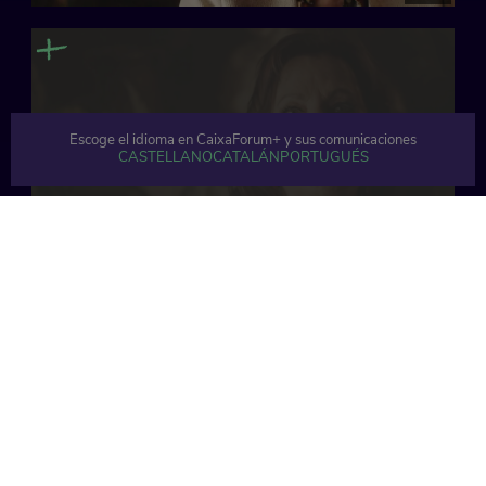
Escoge el idioma en CaixaForum+ y sus comunicaciones
CASTELLANO
CATALÁN
PORTUGUÉS
66 min