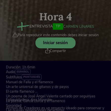
Hora 4
ENTREVISTA
TP
CARMEN LINARES
Para reproducir este contenido debes iniciar sesión
Iniciar sesión
Compartir
Duración: 1h 6min
Audio
ESPAÑOL
Subtítulos
PORTUGUÉS
Manuel de Falla y el flamenco
Un arte universal de gitanos y de payos
El cante flamenco
Un poema de José Ángel Valente cantado por seguiriyas
Entrevistadora: Ana Morente
La poesía, García Lorca y el flamenco
Sororidad
Archivo de Creadores es un proyecto ideado para conservar y
Las nuevas generaciones de artistas