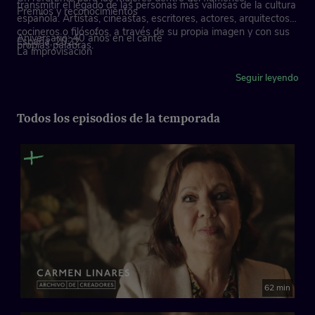
transmitir el legado de las personas más valiosas de la cultura
Premios y reconocimientos
española. Artistas, cineastas, escritores, actores, arquitectos,
cocineros o filósofos, a través de su propia imagen y con sus
Aniversario: 40 años en el cante
España, 2022
propias palabras.
La improvisación
Los conciertos
El público
Seguir leyendo
CANTE: ‘Toma ese puñal dorao’, cantiñas
Todos los episodios de la temporada
Rasgos de personalidad y carácter
Cuidado de la voz y madurez artística
62 min