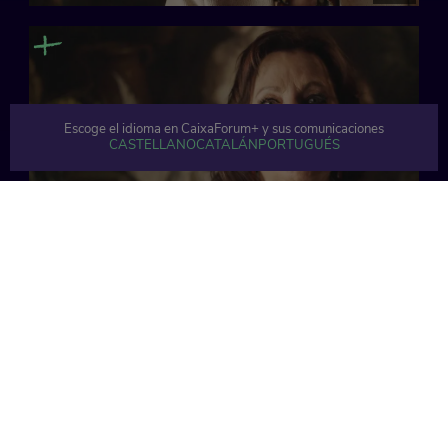
Escoge el idioma en CaixaForum+ y sus comunicaciones
CASTELLANO
CATALÁN
PORTUGUÉS
66 min