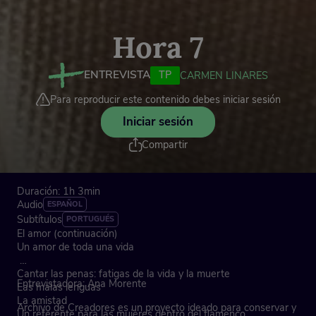
Hora 7
ENTREVISTA
TP
CARMEN LINARES
Para reproducir este contenido debes iniciar sesión
Iniciar sesión
Compartir
Duración: 1h 3min
Audio
ESPAÑOL
Subtítulos
PORTUGUÉS
El amor (continuación)
Un amor de toda una vida
Cantar las penas: fatigas de la vida y la muerte
Entrevistadora: Ana Morente
Las malas lenguas
La amistad
Archivo de Creadores es un proyecto ideado para conservar y
Un referente para las mujeres dentro del flamenco