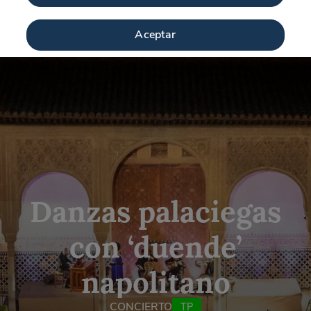
Aceptar
Danzas palaciegas
con ‘duende’
napolitano
CONCIERTO
TP