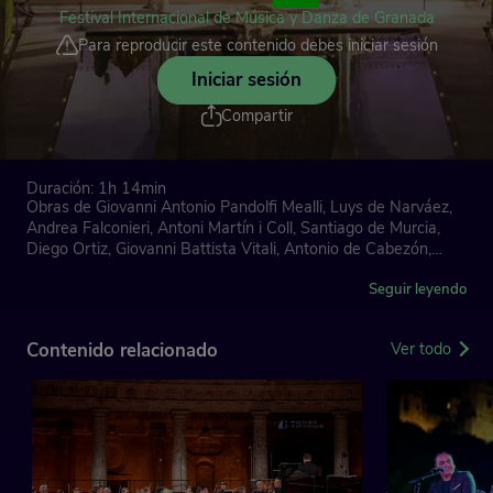
Festival Internacional de Música y Danza de Granada
Para reproducir este contenido debes iniciar sesión
Iniciar sesión
Compartir
Duración: 1h 14min
Obras de Giovanni Antonio Pandolfi Mealli, Luys de Narváez,
Andrea Falconieri, Antoni Martín i Coll, Santiago de Murcia,
Diego Ortiz, Giovanni Battista Vitali, Antonio de Cabezón,
Juan Bautista Cabanilles y Gaspar Sanz
Seguir leyendo
La Ritirata
Josetxu Obregón, dirección artística
Contenido relacionado
Ver todo
'Il Spiritillo Brando'
La Ritirata presenta un programa planteado como un mapa
de los sonidos que se podrían escuchar durante un viaje
imaginario a las cortes de Italia y España de los siglos XVI y
XVII. A tal efecto, el director y violonchelista Josetxu Obregón