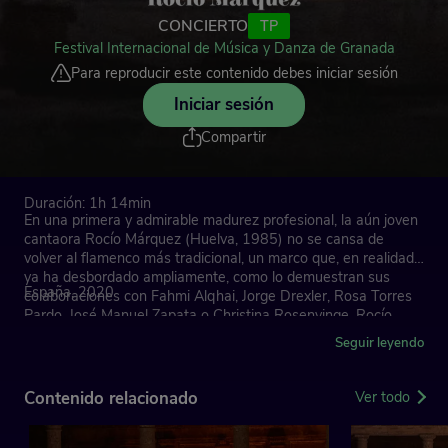
CONCIERTO
TP
Festival Internacional de Música y Danza de Granada
Para reproducir este contenido debes iniciar sesión
Iniciar sesión
Compartir
Duración: 1h 14min
En una primera y admirable madurez profesional, la aún joven
cantaora Rocío Márquez (Huelva, 1985) no se cansa de
volver al flamenco más tradicional, un marco que, en realidad,
ya ha desbordado ampliamente, como lo demuestran sus
España, 2020
colaboraciones con Fahmi Alqhai, Jorge Drexler, Rosa Torres
Pardo, José Manuel Zapata o Christina Rosenvinge. Rocío
Márquez se acercará una noche de finales de junio al Patio de
Seguir leyendo
la Acequia junto a uno de sus más habituales acompañantes,
el guitarrista granadino Miguel Ángel Cortés, para un recital
de corte clásico. Un concierto de esencias jondas: la voz de
Contenido relacionado
Ver todo
una de las cantaoras más requeridas por programadores y
públicos de todo el universo flamenco y la guitarra prestigiosa