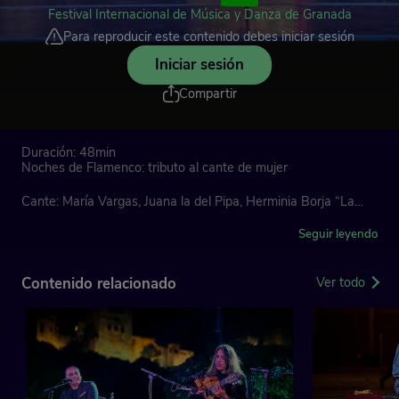
Festival Internacional de Música y Danza de Granada
Para reproducir este contenido debes iniciar sesión
Iniciar sesión
Compartir
Duración: 48min
Noches de Flamenco: tributo al cante de mujer
Cante: María Vargas, Juana la del Pipa, Herminia Borja “La
Chula”, Dolores Agujetas, Mari Peña, La Nitra, Chonchi
Heredia, Rocío Segura y Lela Soto
Seguir leyendo
Guitarras: Paco Cortés, Miguel Ochando, Manuel Parrilla,
Contenido relacionado
Ver todo
Antonio Soto
Producción del Festival de Granada
Exquisito repertorio de voces femeninas de la actualidad
jonda como tributo al cante de mujer. Una apuesta arriesgada