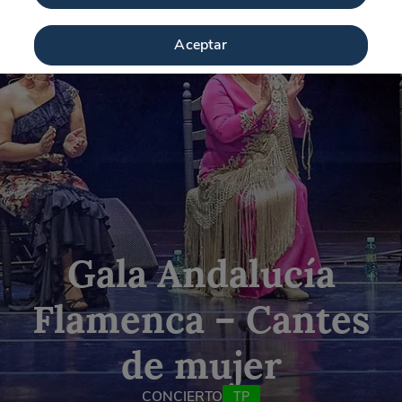
Aceptar
Gala Andalucía
Flamenca – Cantes
de mujer
CONCIERTO
TP