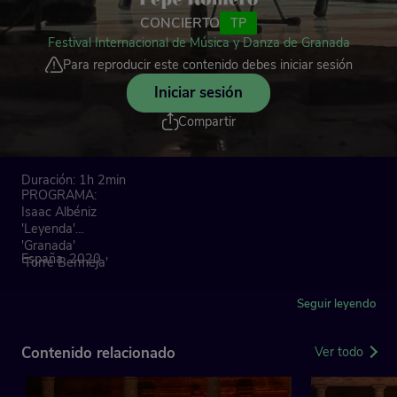
CONCIERTO
TP
Festival Internacional de Música y Danza de Granada
Para reproducir este contenido debes iniciar sesión
Iniciar sesión
Compartir
Duración: 1h 2min
PROGRAMA:
Isaac Albéniz
'Leyenda'
'Granada'
España, 2020
'Torre Bermeja'
Francisco Tárrega
Seguir leyendo
'Capricho árabe'
'Recuerdos de la Alhambra'
'Ángel Barrios'
Contenido relacionado
Ver todo
'Arroyos de la Alhambra'