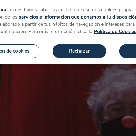
tegorías
Favoritos
Más
ural
, necesitamos saber si aceptas que usemos cookies propias y
ón de los
servicios e información que ponemos a tu disposició
 elaborado a partir de tus hábitos de navegación e intereses par
continuación. Para más información, clica la
Política de Cookie
ón de cookies
Rechazar