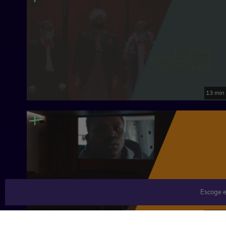
13 min
Escoge e
11 min