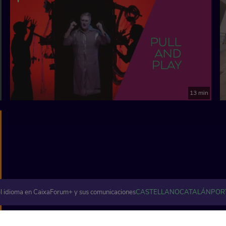
13 min
l idioma en CaixaForum+ y sus comunicaciones
CASTELLANO
CATALÁN
POR