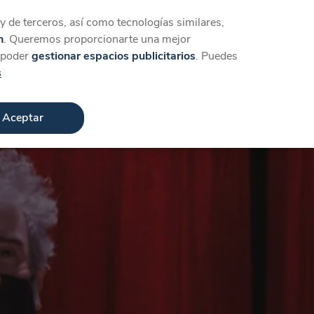
Iniciar sesión
Crear cuenta
 de terceros, así como tecnologías similares,
n
. Queremos proporcionarte una mejor
a poder
gestionar espacios publicitarios
. Puedes
s
Aceptar