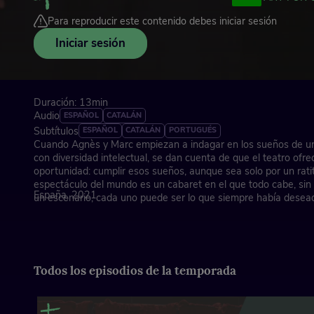
Para reproducir este contenido debes iniciar sesión
Iniciar sesión
Duración: 13min
Audio
ESPAÑOL
CATALÁN
Subtítulos
ESPAÑOL
CATALÁN
PORTUGUÉS
Cuando Agnès y Marc empiezan a indagar en los sueños de u
con diversidad intelectual, se dan cuenta de que el teatro ofr
oportunidad: cumplir esos sueños, aunque sea solo por un ratit
espectáculo del mundo es un cabaret en el que todo cabe, sin 
España, 2021
un escenario, cada uno puede ser lo que siempre había desead
Director: Pere Llibre
Todos los episodios de la temporada