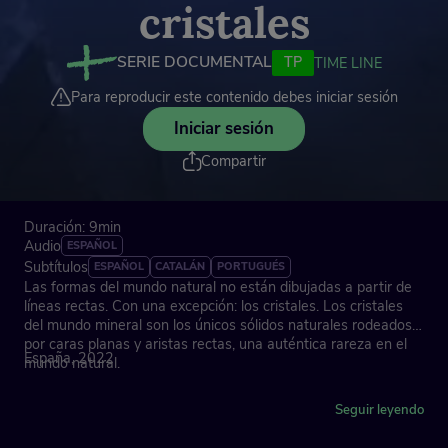
cristales
SERIE DOCUMENTAL
TP
TIME LINE
Para reproducir este contenido debes iniciar sesión
Iniciar sesión
Compartir
Duración: 9min
Audio
ESPAÑOL
Subtítulos
ESPAÑOL
CATALÁN
PORTUGUÉS
Las formas del mundo natural no están dibujadas a partir de
líneas rectas. Con una excepción: los cristales. Los cristales
del mundo mineral son los únicos sólidos naturales rodeados
por caras planas y aristas rectas, una auténtica rareza en el
España, 2022
mundo natural.
Dirección: Gabriela Villecco
Seguir leyendo
Asesoramiento científico: Juan Manuel García Ruiz