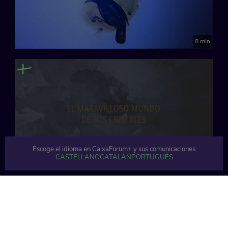
8 min
Escoge el idioma en CaixaForum+ y sus comunicaciones
CASTELLANO
CATALÁN
PORTUGUÉS
9 min