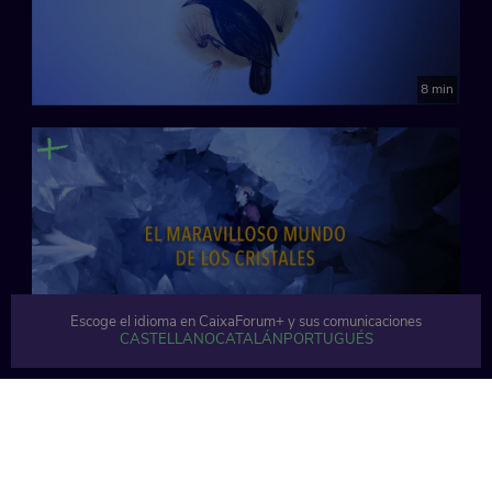
8 min
Escoge el idioma en CaixaForum+ y sus comunicaciones
CASTELLANO
CATALÁN
PORTUGUÉS
9 min