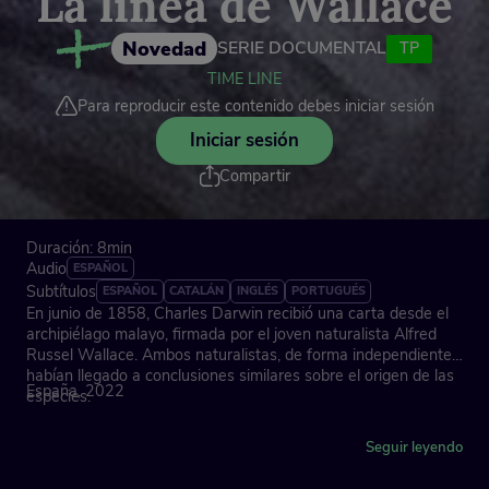
La línea de Wallace
Novedad
SERIE DOCUMENTAL
TP
TIME LINE
Para reproducir este contenido debes iniciar sesión
Iniciar sesión
Compartir
Duración: 8min
Audio
ESPAÑOL
Subtítulos
ESPAÑOL
CATALÁN
INGLÉS
PORTUGUÉS
En junio de 1858, Charles Darwin recibió una carta desde el
archipiélago malayo, firmada por el joven naturalista Alfred
Russel Wallace. Ambos naturalistas, de forma independiente,
habían llegado a conclusiones similares sobre el origen de las
España, 2022
especies.
Acompáñanos en un viaje por el tiempo para rememorar las
Seguir leyendo
exploraciones científicas de Alfred Russel Wallace,
codescubridor, junto con Charles Darwin, de la teoría de la