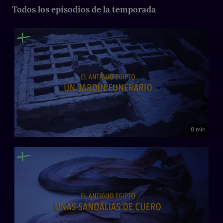
evolución por selección natural.
Todos los episodios de la temporada
Dirección: Gabriela Villecco
Dirección científica: Borja Milá - Soraya Peña de Camus
8 min