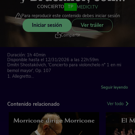
Gautier Capuçon
CONCIERTO
TP
MEDICI.TV
Para reproducir este contenido debes iniciar sesión
Iniciar sesión
Ver tráiler
Compartir
Duración: 1h 40min
Disponible hasta el 12/31/2026 a las 22h:59m
Dmitri Shostakóvich, 'Concierto para violonchelo nº 1 en mi
bemol mayor', Op. 107
1. Allegretto
2. Moderato
3. Cadenza
Seguir leyendo
4. Allegro con moto
Contenido relacionado
Ver todo
Pau Casals, 'El cant dels ocells'
Anton Bruckner, 'Sinfonía n.º 6 en la mayor', WAB 106
1. Majestoso
2. Adagio
3. Scherzo