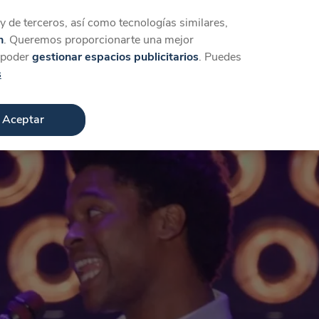
Iniciar sesión
Crear cuenta
 de terceros, así como tecnologías similares,
n
. Queremos proporcionarte una mejor
a poder
gestionar espacios publicitarios
. Puedes
s
Aceptar