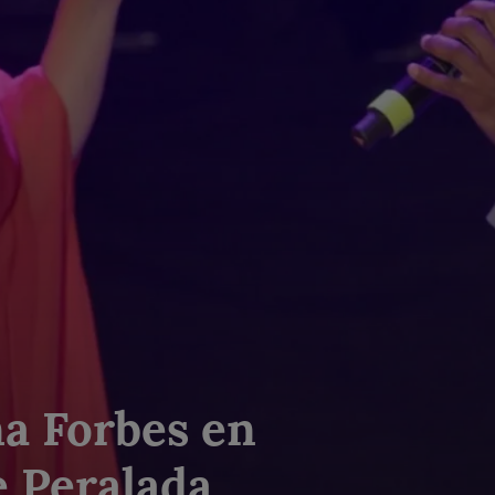
na Forbes en
de Peralada