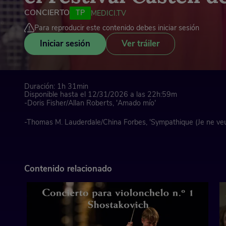
CONCIERTO
TP
MEDICI.TV
Para reproducir este contenido debes iniciar sesión
Iniciar sesión
Ver tráiler
Duración: 1h 31min
Disponible hasta el 12/31/2026 a las 22h:59m
-Doris Fisher/Allan Roberts, 'Amado mío'
-Thomas M. Lauderdale/China Forbes, 'Sympathique (Je ne veux
-Lotar Olias/Max Kolpé/Karl Vibach, 'Ich dich liebe'
-Thomas M. Lauderdale, 'U Plavu Zoru'
Contenido relacionado
-Manuel Jiménez, '¿Dónde estás, Yolanda?'
-Osvaldo Farrés, 'Quizas, quizas, quizas'
-Edna Vázquez, 'Sola soy'