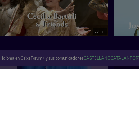
 en coreano)
53 min
l idioma en CaixaForum+ y sus comunicaciones
CASTELLANO
CATALÁN
POR
Little Tomato'
Artes visuales y plásticas