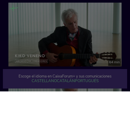
64 min
Escoge el idioma en CaixaForum+ y sus comunicaciones
CASTELLANO
CATALÁN
PORTUGUÉS