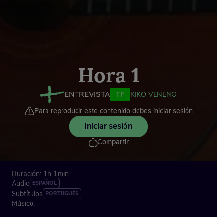
Hora 1
ENTREVISTA
TP
KIKO VENENO
Para reproducir este contenido debes iniciar sesión
Iniciar sesión
Compartir
Duración: 1h 1min
Audio
ESPAÑOL
Subtítulos
PORTUGUÉS
Músico.