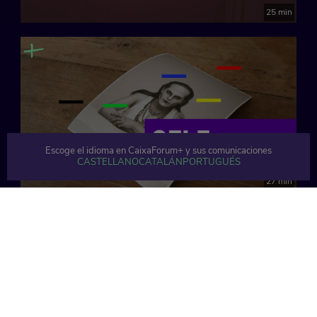
25 min
Escoge el idioma en CaixaForum+ y sus comunicaciones
CASTELLANO
CATALÁN
PORTUGUÉS
27 min