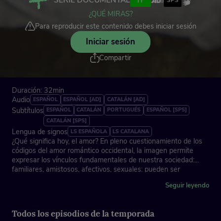
SERIE DOCUMENTAL
TP
SPS
¿QUÉ MIRAS?
Para reproducir este contenido debes iniciar sesión
Iniciar sesión
Compartir
Duración: 32min
Audio
ESPAÑOL
ESPAÑOL [AD]
CATALÁN [AD]
Subtítulos
ESPAÑOL
CATALÁN
PORTUGUÉS
ESPAÑOL [SPS]
CATALÁN [SPS]
Lengua de signos
LS ESPAÑOLA
LS CATALANA
¿Qué significa hoy, el amor? En pleno cuestionamiento de los
códigos del amor romántico occidental, la imagen permite
expresar los vínculos fundamentales de nuestra sociedad:
familiares, amistosos, afectivos, sexuales: pueden ser
diversos, pero son esos lazos los que mejor definen nuestra
Seguir leyendo
condición humana.
Capítulo protagonizado por la fotógrafa Tanit Plana y los
Todos los episodios de la temporada
expertos Emilio Papamija, Eugenia Tenenbaum y Javier Gomá.