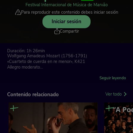
Festival Internacional de Música de Marvão
Para reproducir este contenido debes iniciar sesión
Iniciar sesión
Compartir
Duración: 1h 26min
Wolfgang Amadeus Mozart (1756-1791)
«Cuarteto de cuerda en re menor», K421
Allegro moderato
Andante
Menuetto, Allegretto
Seguir leyendo
Allegretto ma non troppo — Píu allegro
Contenido relacionado
Ver todo
Dmitri Shostakovitch (1906-1975)
«Cuarteto de cuerda n.º 9 en mi bemol mayor», Op. 117
Moderato con moto
Adagio
Allegretto
Adagio
Allegro