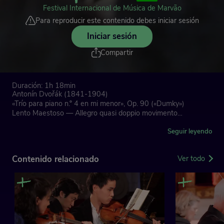
Festival Internacional de Música de Marvão
Dvořák
Para reproducir este contenido debes iniciar sesión
Iniciar sesión
Compartir
Duración: 1h 18min
Antonín Dvořák (1841-1904)
«Trío para piano n.º 4 en mi menor», Op. 90 («Dumky»)
Lento Maestoso — Allegro quasi doppio movimento
Poco Adagio — Vivace non troppo
Andante — Vivace non troppo
Seguir leyendo
Andante Moderato quasi tempo di Marcia — Allegretto
scherzando
Contenido relacionado
Ver todo
Allegro — Meno mosso quasi tempo primo
Lento Maestoso — Vivace quasi doppio movimento
Felix Mendelssohn-Bartholdy (1809-47)
Duetos:
«Gruß», op. 63/3
«Abschiedslied der Zugvögel», Op. 63/2