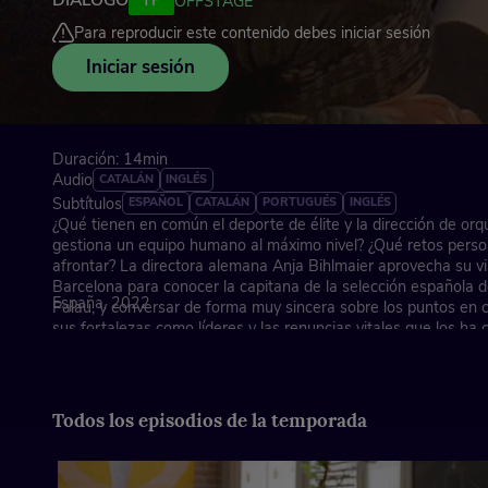
DIÁLOGO
TP
OFFSTAGE
Para reproducir este contenido debes iniciar sesión
Iniciar sesión
Duración: 14min
Audio
CATALÁN
INGLÉS
Subtítulos
ESPAÑOL
CATALÁN
PORTUGUÉS
INGLÉS
¿Qué tienen en común el deporte de élite y la dirección de or
gestiona un equipo humano al máximo nivel? ¿Qué retos perso
afrontar? La directora alemana Anja Bihlmaier aprovecha su vis
Barcelona para conocer la capitana de la selección española d
España, 2022
Palau, y conversar de forma muy sincera sobre los puntos en c
sus fortalezas como líderes y las renuncias vitales que los h
carreras profesionales.
Todos los episodios de la temporada