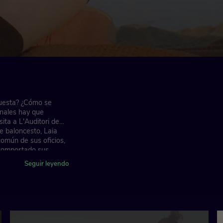
questa? ¿Cómo se
nales hay que
ita a L'Auditori de
e baloncesto, Laia
omún de sus oficios,
a comportado sus
Seguir leyendo