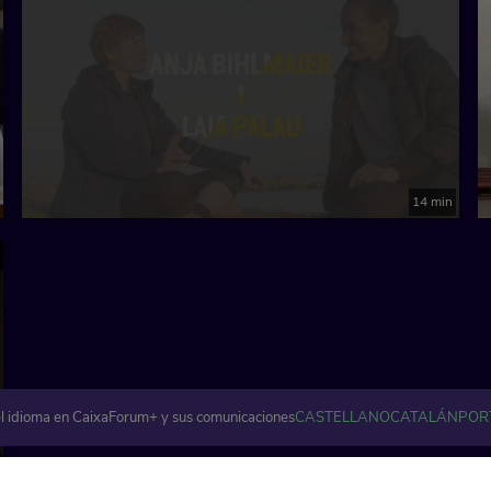
14 min
l idioma en CaixaForum+ y sus comunicaciones
CASTELLANO
CATALÁN
POR