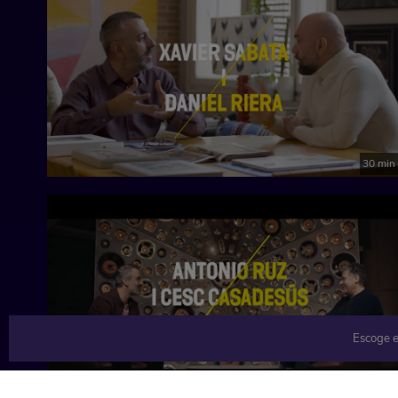
30 min
Escoge e
22 min