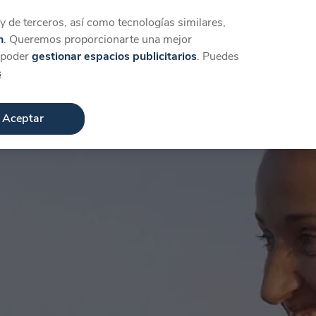
Iniciar sesión
Crear cuenta
 de terceros, así como tecnologías similares,
n
. Queremos proporcionarte una mejor
a poder
gestionar espacios publicitarios
. Puedes
s
Aceptar