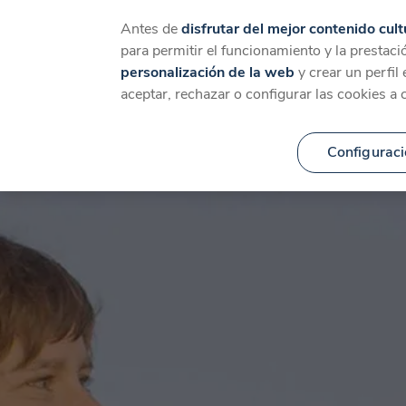
Catálogo
Temáticas
Ca
Antes de
disfrutar del mejor contenido cult
para permitir el funcionamiento y la prestaci
personalización de la web
y crear un perfil
aceptar, rechazar o configurar las cookies a 
Configuraci