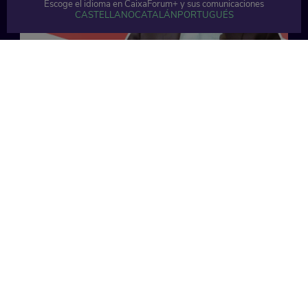
Escoge el idioma en CaixaForum+ y sus comunicaciones
CASTELLANO
CATALÁN
PORTUGUÉS
49 min
49 min