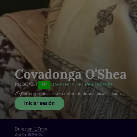
Covadonga O'Shea
PODCAST
TP
MAESTROS DEL PERIODISMO
Para reproducir este contenido debes iniciar sesión
Iniciar sesión
Duración: 17min
Audio
ESPAÑOL