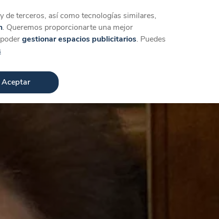
Iniciar sesión
Crear cuenta
 de terceros, así como tecnologías similares,
n
. Queremos proporcionarte una mejor
a poder
gestionar espacios publicitarios
. Puedes
s
Aceptar