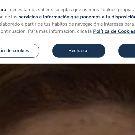
tegorías
Favoritos
Más
ural
, necesitamos saber si aceptas que usemos cookies propias y
ón de los
servicios e información que ponemos a tu disposició
 elaborado a partir de tus hábitos de navegación e intereses par
continuación. Para más información, clica la
Política de Cookie
ón de cookies
Rechazar