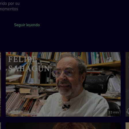
rido por su
y momentos
dación "la Caixa"
Seguir leyendo
33 min