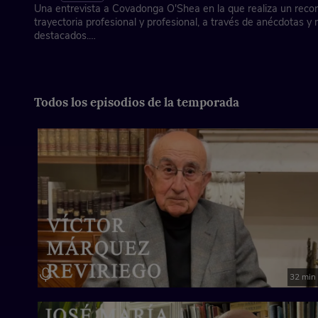
Una entrevista a Covadonga O'Shea en la que realiza un recor
trayectoria profesional y profesional, a través de anécdotas 
destacados.
Asociación de la Prensa de Madrid, con la colaboración de Fun
Ficha técnica
Todos los episodios de la temporada
Dirección: José Antonio Piñero
Imagen y edición gráfica: Pilar Cruz
Locución cabecera: Juan Ochoa y Tere Vilas
Música instrumental: Laura Mondéjar
España, 2025
32 min