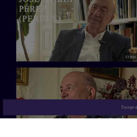
33 min
Escoge e
33 min