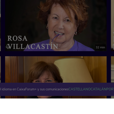
32 min
l idioma en CaixaForum+ y sus comunicaciones
CASTELLANO
CATALÁN
POR
32 min