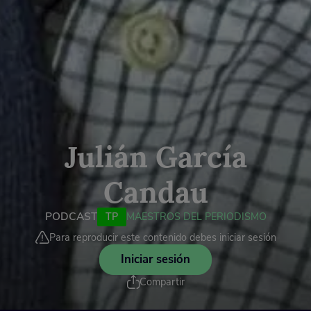
Julián García
Candau
PODCAST
TP
MAESTROS DEL PERIODISMO
Para reproducir este contenido debes iniciar sesión
Iniciar sesión
Compartir