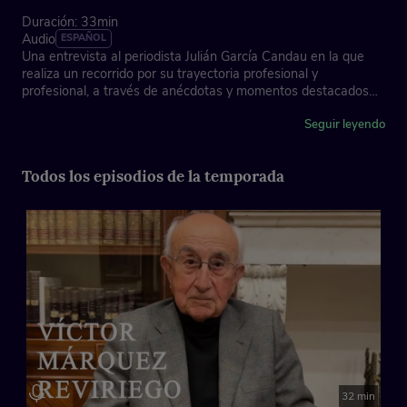
Duración: 33min
Audio
ESPAÑOL
Una entrevista al periodista Julián García Candau en la que
realiza un recorrido por su trayectoria profesional y
profesional, a través de anécdotas y momentos destacados
de la historia reciente de nuestro país.
Seguir leyendo
Asociación de la Prensa de Madrid, con la colaboración de
Fundación "la Caixa"
Todos los episodios de la temporada
Ficha técnica
Dirección: José Antonio Piñero
Imagen y edición gráfica: Pilar Cruz
Locución cabecera: Juan Ochoa y Tere Vilas
Música instrumental: Laura Mondéjar
España, 2025
32 min