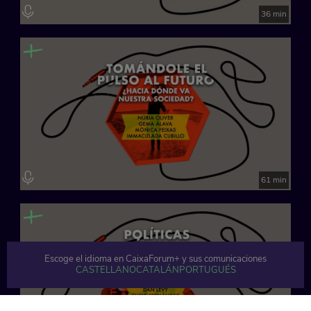
36 min
61 min
Escoge el idioma en CaixaForum+ y sus comunicaciones
CASTELLANO
CATALÁN
PORTUGUÉS