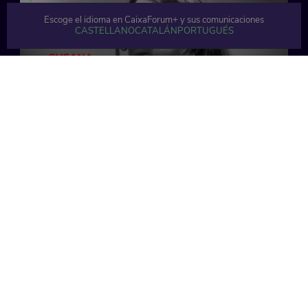
Escoge el idioma en CaixaForum+ y sus comunicaciones
CASTELLANO
CATALÁN
PORTUGUÉS
45 min
78 min