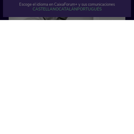
Escoge el idioma en CaixaForum+ y sus comunicaciones
CASTELLANO
CATALÁN
PORTUGUÉS
51 min
56 min