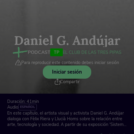
Daniel G. Andújar
PODCAST
TP
EL CLUB DE LAS TRES PIPAS
Para reproducir este contenido debes iniciar sesión
Iniciar sesión
Compartir
Duración: 41min
Audio
ESPAÑOL
En este capítulo, el artista visual y activista Daniel G. Andújar
dialoga con Fèlix Riera y Llucià Homs sobre la relación entre
arte, tecnología y sociedad. A partir de su exposición 'Sistema
operativo', Andújar reflexiona sobre el papel del artista