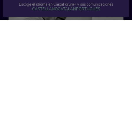
Escoge el idioma en CaixaForum+ y sus comunicaciones
CASTELLANO
CATALÁN
PORTUGUÉS
51 min
56 min