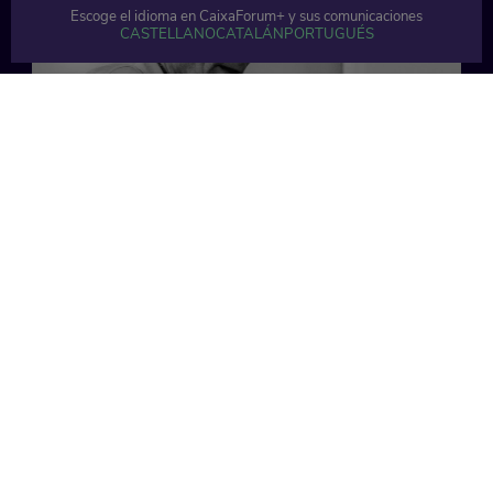
Escoge el idioma en CaixaForum+ y sus comunicaciones
CASTELLANO
CATALÁN
PORTUGUÉS
51 min
56 min