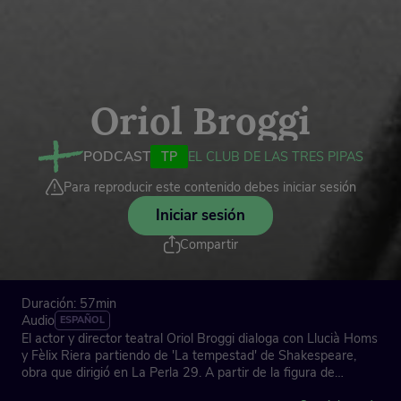
Oriol Broggi
PODCAST
TP
EL CLUB DE LAS TRES PIPAS
Para reproducir este contenido debes iniciar sesión
Iniciar sesión
Compartir
Duración: 57min
Audio
ESPAÑOL
El actor y director teatral Oriol Broggi dialoga con Llucià Homs
y Fèlix Riera partiendo de 'La tempestad' de Shakespeare,
obra que dirigió en La Perla 29. A partir de la figura de
Próspero, se abordan temas como el sacrificio del saber, el