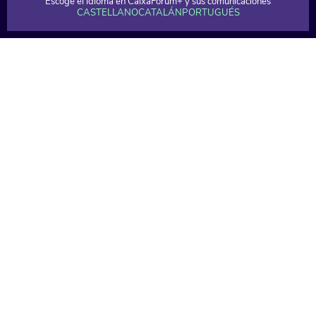
Escoge el idioma en CaixaForum+ y sus comunicaciones
CASTELLANO
CATALÁN
PORTUGUÉS
1 min
1 min