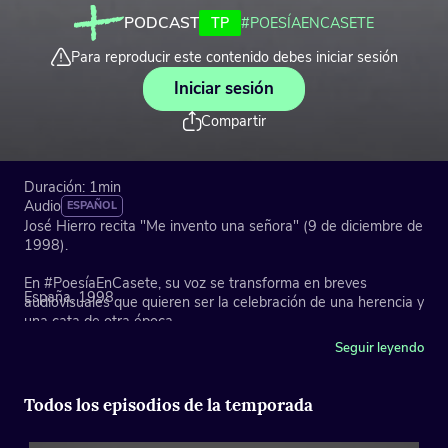
PODCAST
TP
#POESÍAENCASETE
Para reproducir este contenido debes iniciar sesión
Iniciar sesión
Compartir
Duración: 1min
Audio
ESPAÑOL
José Hierro recita "Me invento una señora" (9 de diciembre de
1998).
En #PoesíaEnCasete, su voz se transforma en breves
España, 1998
audiovisuales que quieren ser la celebración de una herencia y
una cata de otra época.
Seguir leyendo
José Hierro (Madrid, 1922 – 2002) fue un poeta español.
Todos los episodios de la temporada