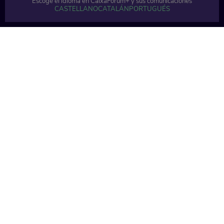
Escoge el idioma en CaixaForum+ y sus comunicaciones
CASTELLANO
CATALÁN
PORTUGUÉS
1 min
1 min