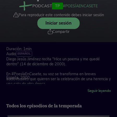
PODCAST
TP
#POESÍAENCASETE
Para reproducir este contenido debes iniciar sesión
Iniciar sesión
Compartir
Duración: 1min
Audio
ESPAÑOL
Diego Jesús Jiménez recita "Hice un poema y me quedé
dentro" (14 de diciembre de 2000).
En #PoesíaEnCasete, su voz se transforma en breves
España, 2000
audiovisuales que quieren ser la celebración de una herencia y
una cata de otra época.
Seguir leyendo
Diego Jesús Jiménez (Madrid, 1942 – 2009) fue un poeta y
pintor español.
Todos los episodios de la temporada