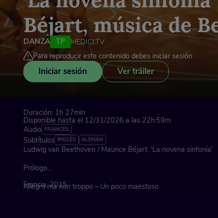
Béjart, música de 
DANZA
TP
MEDICI.TV
Para reproducir este contenido debes iniciar sesión
Iniciar sesión
Ver tráiler
Duración: 1h 27min
Disponible hasta el 12/31/2026 a las 22h:59m
Audio
FRANCÉS
Subtítulos
INGLÉS
ALEMÁN
Ludwig van Beethoven / Maurice Béjart, 'La novena sinfonía'
Prólogo
Francia, 2015
Allegro ma non troppo – Un poco maestoso
Molto Vivace – Presto