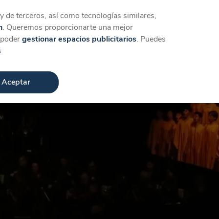
Iniciar sesión
Crear cuenta
 de terceros, así como tecnologías similares,
n
. Queremos proporcionarte una mejor
a poder
gestionar espacios publicitarios
. Puedes
s
Aceptar