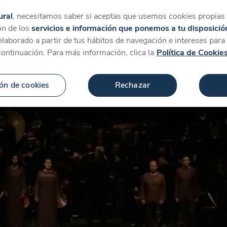
tegorías
Favoritos
Más
ural
, necesitamos saber si aceptas que usemos cookies propias y
ón de los
servicios e información que ponemos a tu disposició
 elaborado a partir de tus hábitos de navegación e intereses par
continuación. Para más información, clica la
Política de Cookie
ón de cookies
Rechazar