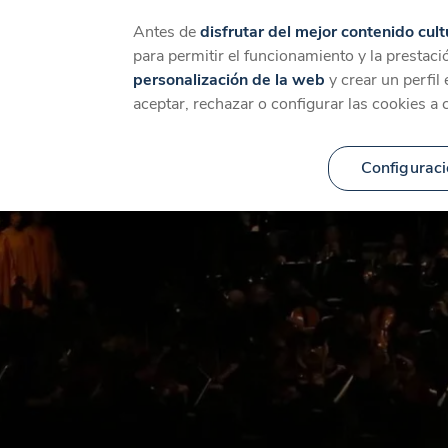
Catálogo
Temáticas
Ca
Antes de
disfrutar del mejor contenido cult
para permitir el funcionamiento y la prestaci
personalización de la web
y crear un perfil
aceptar, rechazar o configurar las cookies a 
Configuraci