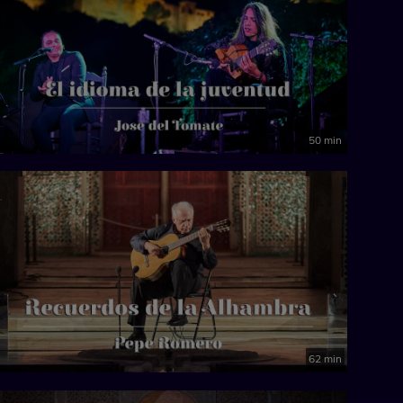
50 min
62 min