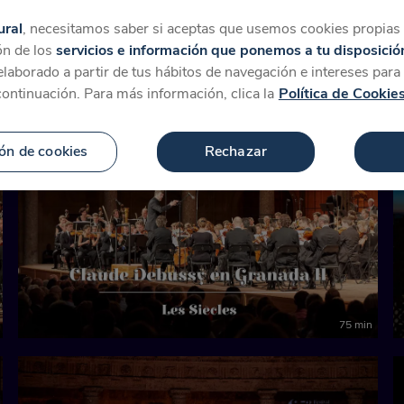
tegorías
Favoritos
Más
ural
, necesitamos saber si aceptas que usemos cookies propias y
ón de los
servicios e información que ponemos a tu disposició
 elaborado a partir de tus hábitos de navegación e intereses par
 de Granada en CaixaForum
continuación. Para más información, clica la
Política de Cookie
ón de cookies
Rechazar
75 min