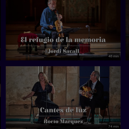
48 min
74 min