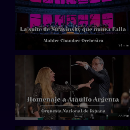
91 min
88 min