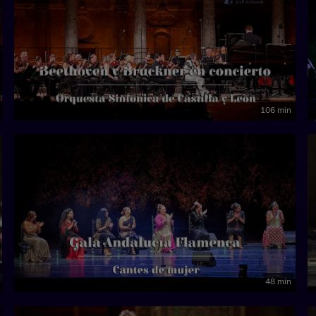
106 min
48 min