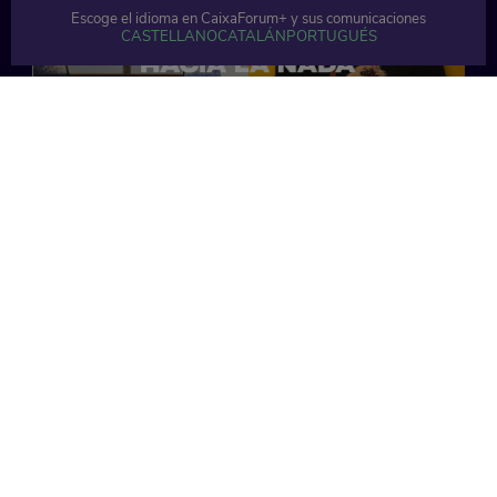
Escoge el idioma en CaixaForum+ y sus comunicaciones
CASTELLANO
CATALÁN
PORTUGUÉS
7 min
7 min