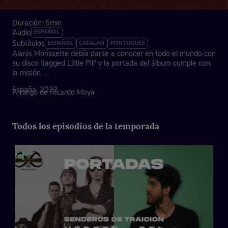
Duración: 5min
Audio
ESPAÑOL
Subtítulos
ESPAÑOL
CATALÁN
PORTUGUÉS
Alanis Morissette debía darse a conocer en todo el mundo con
su disco 'Jagged Little Pill' y la portada del álbum cumple con
la misión.
España, 2022
A cargo de Ricardo Moya
Todos los episodios de la temporada