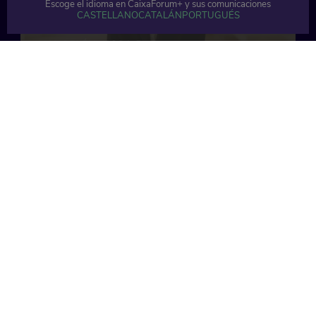
Escoge el idioma en CaixaForum+ y sus comunicaciones
CASTELLANO
CATALÁN
PORTUGUÉS
59 min
56 min