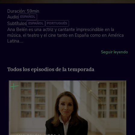
Duración: 59min
Audio
ESPAÑOL
Subtítulos
ESPAÑOL
PORTUGUÉS
Ana Belén es una actriz y cantante imprescindible en la
música, el teatro y el cine tanto en España como en América
Latina.
Con una prolífica carrera que abarca 39 películas, 33 obras de
Seguir leyendo
teatro y 32 discos, sus canciones forman parte de la música
que define nuestra cultura.
Todos los episodios de la temporada
Su trabajo ha recibido gran cantidad de premios, como la
Medalla de Oro al Mérito en las Bellas Artes en 2007, el
Grammy Latino a la Excelencia Musical en 2015 o el Goya de
Honor en 2017.
Entrevistador: Edu Galán
Archivo de Creadores es un proyecto ideado para conservar y
transmitir el legado de las personas más valiosas de la cultura