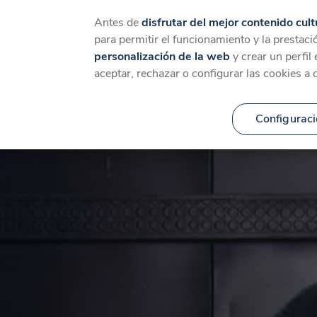
Catálogo
Temáticas
Ca
Antes de
disfrutar del mejor contenido cult
para permitir el funcionamiento y la prestaci
personalización de la web
y crear un perfil
aceptar, rechazar o configurar las cookies a 
Configuraci