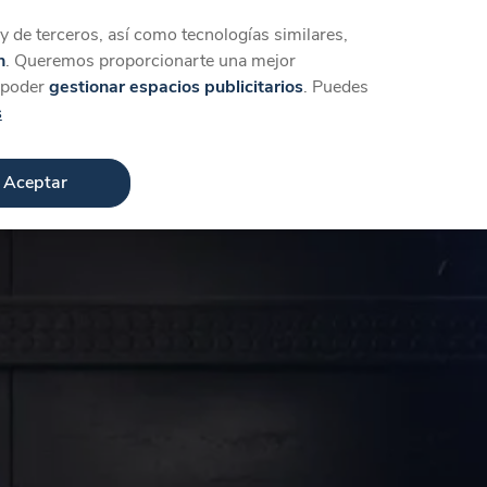
Iniciar sesión
Crear cuenta
 de terceros, así como tecnologías similares,
n
. Queremos proporcionarte una mejor
a poder
gestionar espacios publicitarios
. Puedes
s
Aceptar