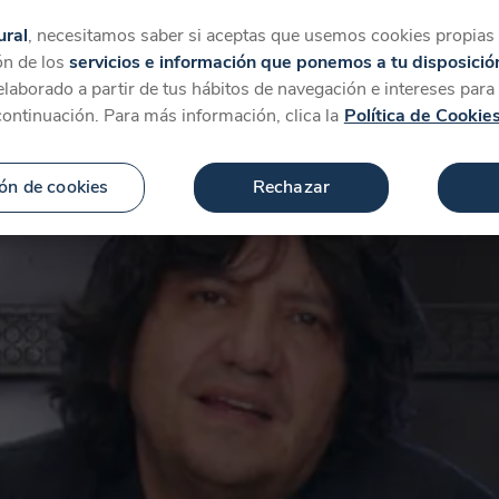
tegorías
Favoritos
Más
ural
, necesitamos saber si aceptas que usemos cookies propias y
ón de los
servicios e información que ponemos a tu disposició
 elaborado a partir de tus hábitos de navegación e intereses par
continuación. Para más información, clica la
Política de Cookie
ón de cookies
Rechazar