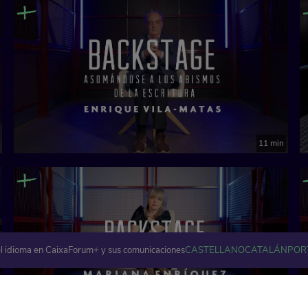
11 min
l idioma en CaixaForum+ y sus comunicaciones
CASTELLANO
CATALÁN
POR