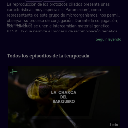
La reproducción de los protozoos ciliados presenta unas
características muy especiales. ‘Paramecium’, como
representante de este grupo de microorganismos, nos permite
observar su proceso de conjugación. Durante la conjugación,
España, 2022
dos individuos se unen e intercambian material genético
(DNA), lo que permite el proceso de recombinación genética
que se encuentra en la base de la evolución. Probablemente
Seguir leyendo
sea este el origen de la reproducción sexual, del sexo.
Todos los episodios de la temporada
3 min