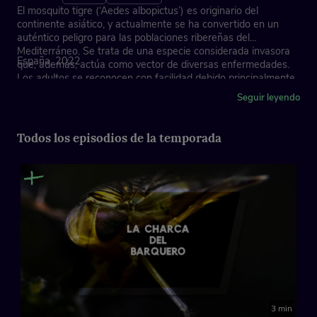
El mosquito tigre (‘Aedes albopictus’) es originario del
continente asiático, y actualmente se ha convertido en un
auténtico peligro para las poblaciones ribereñas del
Mediterráneo. Se trata de una especie considerada invasora
España, 2022
que, además, actúa como vector de diversas enfermedades.
Los adultos se reconocen con facilidad debido principalmente
a las franjas blancas de sus patas y, sobre todo, a la
Seguir leyendo
conspicua línea blanca que recorre la parte dorsal del tórax.
Todos los episodios de la temporada
3 min