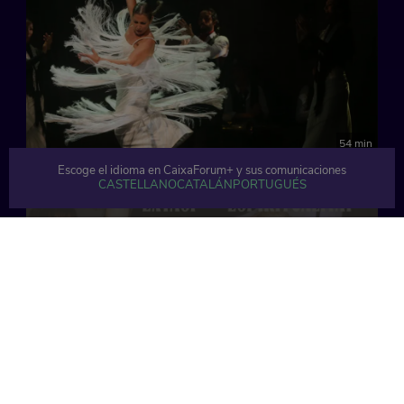
54 min
Escoge el idioma en CaixaForum+ y sus comunicaciones
CASTELLANO
CATALÁN
PORTUGUÉS
48 min