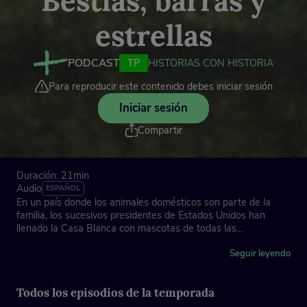
estrellas
PODCAST
TP
HISTORIAS CON HISTORIA
Para reproducir este contenido debes iniciar sesión
Iniciar sesión
Compartir
Duración: 21min
Audio
ESPAÑOL
En un país donde los animales domésticos son parte de la
familia, los sucesivos presidentes de Estados Unidos han
llenado la Casa Blanca con mascotas de todas las
especies. Un repaso a las mascotas más sorprendentes y
exóticas y al nexo de unión entre los líderes políticos y los
Seguir leyendo
animales con los que convivieron.
Todos los episodios de la temporada
Con la periodista Mònica Planas y Verónica Fumanal, asesora
en comunicación política.