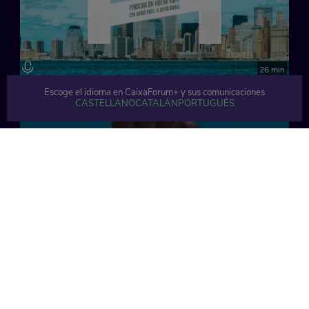
26 min
Escoge el idioma en CaixaForum+ y sus comunicaciones
CASTELLANO
CATALÁN
PORTUGUÉS
28 min