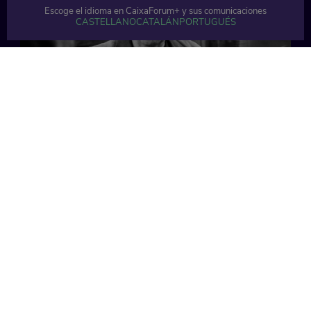
Escoge el idioma en CaixaForum+ y sus comunicaciones
CASTELLANO
CATALÁN
PORTUGUÉS
68 min
50 min