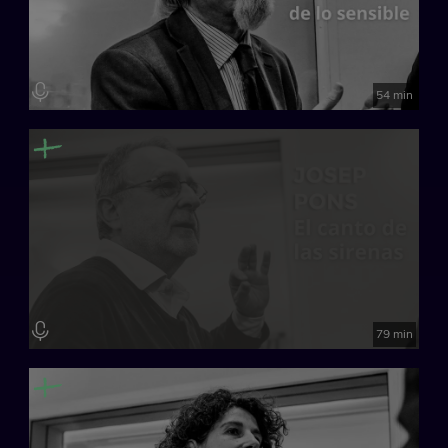
Música: Mauricio Villavecchia
Fotógrafo: Jordi Oliver
España, 2024
54 min
79 min