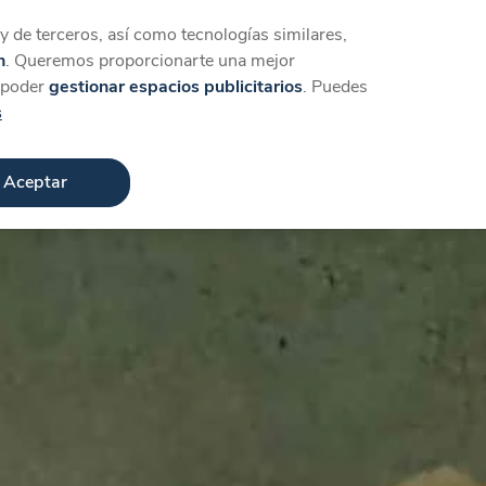
Iniciar sesión
Crear cuenta
 de terceros, así como tecnologías similares,
n
. Queremos proporcionarte una mejor
a poder
gestionar espacios publicitarios
. Puedes
s
Aceptar