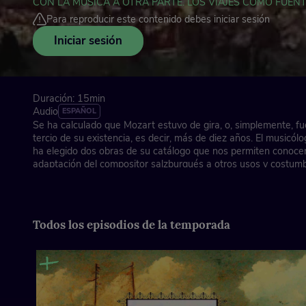
CON LA MÚSICA A OTRA PARTE. LOS VIAJES COMO FUENT
Para reproducir este contenido debes iniciar sesión
Iniciar sesión
Duración: 15min
Audio
ESPAÑOL
Se ha calculado que Mozart estuvo de gira, o, simplemente, fu
tercio de su existencia, es decir, más de diez años. El musicól
ha elegido dos obras de su catálogo que nos permiten conocer
adaptación del compositor salzburgués a otros usos y costum
('Sinfonía n.º 31, «París»'), así como sus viajes por los caminos
('Concierto para clarinete y orquesta').
Guion y narración: Joseba Berrocal
Todos los episodios de la temporada
Coordinación del contenido: Eva Sandoval
Diseño sonoro y producción artística: Clara Peñalver