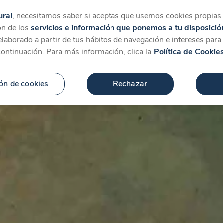
tegorías
Favoritos
Más
ural
, necesitamos saber si aceptas que usemos cookies propias y
ón de los
servicios e información que ponemos a tu disposició
 elaborado a partir de tus hábitos de navegación e intereses par
continuación. Para más información, clica la
Política de Cookie
ón de cookies
Rechazar