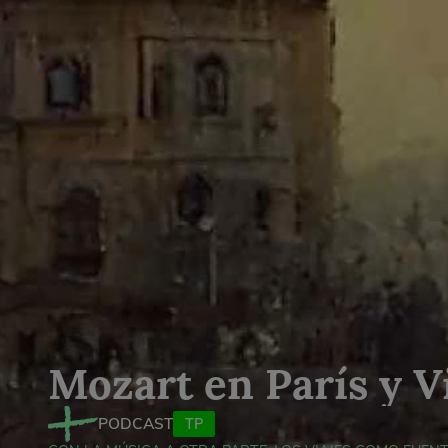
Mozart en París y V
PODCAST
TP