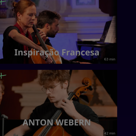
63 min
42 min