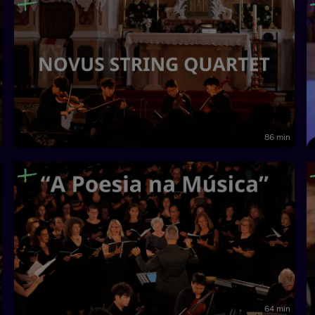
86 min
64 min