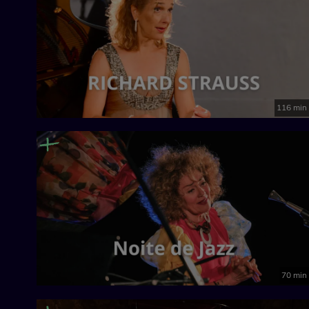
116 min
70 min