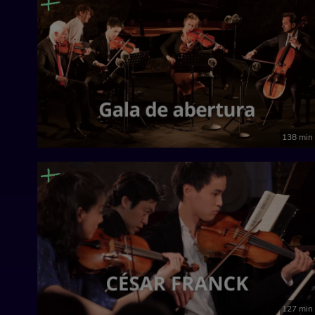
138 min
127 min