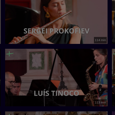
114 min
113 min