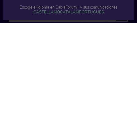
Escoge el idioma en CaixaForum+ y sus comunicaciones
CASTELLANO
CATALÁN
PORTUGUÉS
8 min
8 min