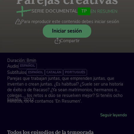
SERIE DOCUMENTAL
TP
EN RESUMEN
Para reproducir este contenido debes iniciar sesión
Iniciar sesión
Compartir
Duración: 8min
Audio
ESPAÑOL
Subtítulos
ESPAÑOL
CATALÁN
PORTUGUÉS
Parejas que trabajan juntas, que emprenden juntas, que
inventan o crean juntas. ¿Es habitual? ¿Suele ser una historia
de éxito o de fracaso? ¿Ya sean matrimonios, hermanos o
colegas…, los retos a dúo se resuelven mejor? Si tenéis ocho
España, 2022
minutos, os lo contamos 'En Resumen'.
Expertos: Xavier Savin (director de atención psicológica), Anna
Seguir leyendo
Pou Van des Bossche (historiadora del arte)
Creado por Brutal Media
Todos los episodios de la temporada