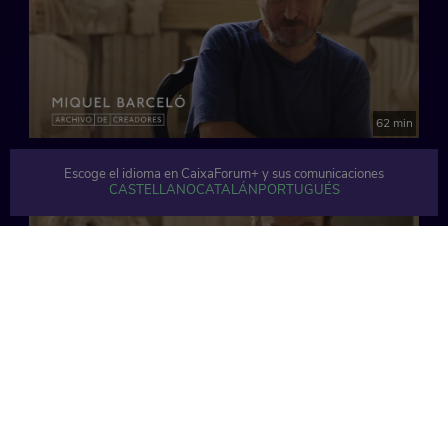
62 min
Escoge el idioma en CaixaForum+ y sus comunicaciones
CASTELLANO
CATALÁN
PORTUGUÉS
61 min