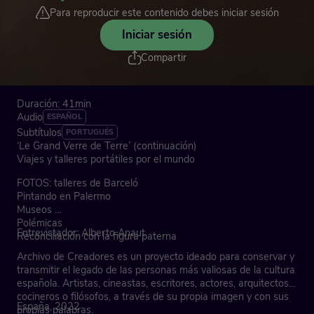
Para reproducir este contenido debes iniciar sesión
Iniciar sesión
Compartir
Duración: 41min
Audio
ESPAÑOL
Subtítulos
PORTUGUÉS
‘Le Grand Verre de Terre’ (continuación)
Viajes y talleres portátiles por el mundo
FOTOS: talleres de Barceló
Pintando en Palermo
Museos
Polémicas
Entrevistador: Alberto Anaut
Reconciliación con la figura paterna
Archivo de Creadores es un proyecto ideado para conservar y
transmitir el legado de las personas más valiosas de la cultura
española. Artistas, cineastas, escritores, actores, arquitectos,
cocineros o filósofos, a través de su propia imagen y con sus
España, 2022
propias palabras.