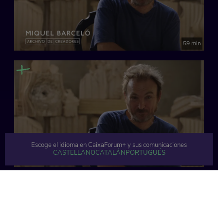
59 min
Escoge el idioma en CaixaForum+ y sus comunicaciones
CASTELLANO
CATALÁN
PORTUGUÉS
62 min