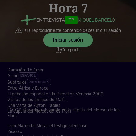
Hora 7
ENTREVISTA
TP
MIQUEL BARCELÓ
Para reproducir este contenido debes iniciar sesión
Iniciar sesión
Compartir
Duración: 1h 1min
Audio
ESPAÑOL
Subtítulos
PORTUGUÉS
Entre África y Europa
El pabellón español en la Bienal de Venecia 2009
Visitas de los amigos de Malí
Una visita de Antoni Tàpies
FOTOS: Barceló trabajando en la cúpula del Mercat de les
La cúpula del Mercat de les Flors
Flors
Jean Marie del Moral: el testigo silencioso
Picasso