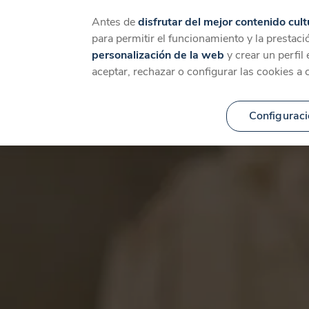
Catálogo
Temáticas
Ca
Antes de
disfrutar del mejor contenido cult
para permitir el funcionamiento y la prestaci
personalización de la web
y crear un perfil
aceptar, rechazar o configurar las cookies a 
Configuraci