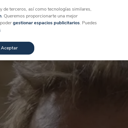
Iniciar sesión
Crear cuenta
 de terceros, así como tecnologías similares,
n
. Queremos proporcionarte una mejor
a poder
gestionar espacios publicitarios
. Puedes
s
Aceptar