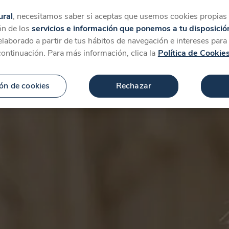
tegorías
Favoritos
Más
ural
, necesitamos saber si aceptas que usemos cookies propias y
ón de los
servicios e información que ponemos a tu disposició
 elaborado a partir de tus hábitos de navegación e intereses par
continuación. Para más información, clica la
Política de Cookie
ón de cookies
Rechazar