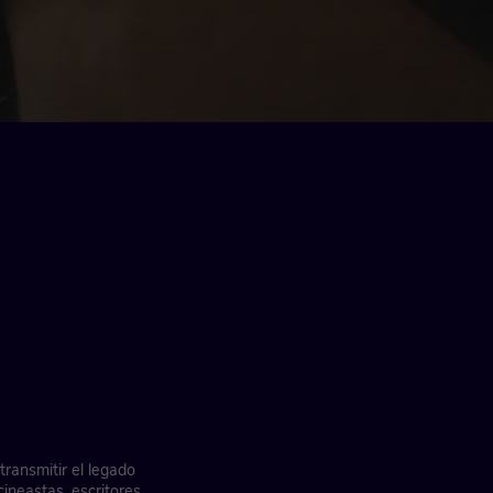
ransmitir el legado
ineastas, escritores,