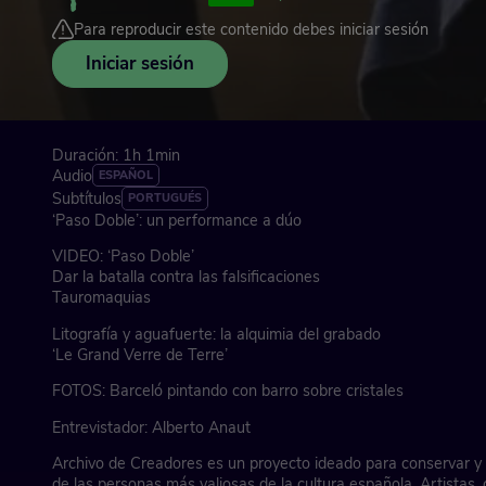
Para reproducir este contenido debes iniciar sesión
Iniciar sesión
Duración: 1h 1min
Audio
ESPAÑOL
Subtítulos
PORTUGUÉS
‘Paso Doble’: un performance a dúo
VIDEO: ‘Paso Doble’
Dar la batalla contra las falsificaciones
Tauromaquias
Litografía y aguafuerte: la alquimia del grabado
‘Le Grand Verre de Terre’
FOTOS: Barceló pintando con barro sobre cristales
Entrevistador: Alberto Anaut
Archivo de Creadores es un proyecto ideado para conservar y t
de las personas más valiosas de la cultura española. Artistas, c