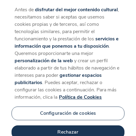
Antes de
disfrutar del mejor contenido cultural
,
CaixaForum+
Descargar
necesitamos saber si aceptas que usemos
La mejor experiencia desde la App
cookies propias y de terceros, así como
MODO VERANO
tecnologías similares, para permitir el
ACTIVADO
funcionamiento y la prestación de los
servicios e
información que ponemos a tu disposición
.
Queremos proporcionarte una mejor
personalización de la web
y crear un perfil
Novedad
elaborado a partir de tus hábitos de navegación e
intereses para poder
gestionar espacios
publicitarios
. Puedes aceptar, rechazar o
configurar las cookies a continuación. Para más
información, clica la
Política de Cookies
Configuración de cookies
81 min
Rechazar