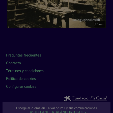
26 min
Preguntas frecuentes
Contacto
Términos y condiciones
Política de cookies
Configurar cookies
Escoge el idioma en CaixaForum+ y sus comunicaciones
© Fundación Bancaria Caixa d'Estalvis i Pensions de Barcelona, "la Caixa" 
CASTELLANO
CATALÁN
PORTUGUÉS